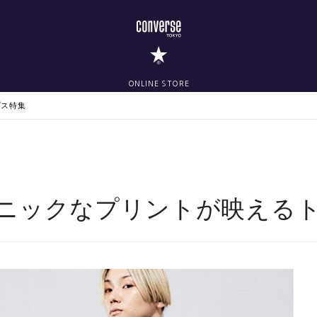
ONLINE STORE
プス特集
ニックなプリントが映える