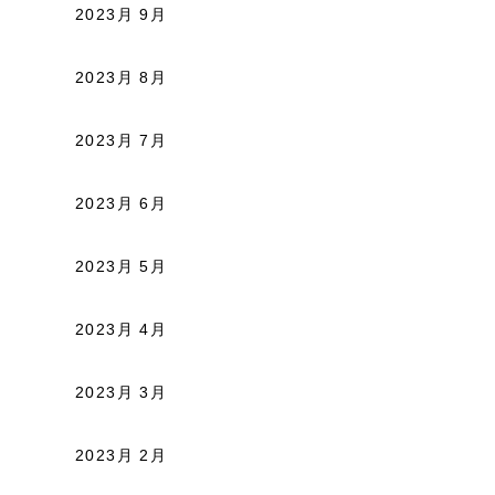
2023月 9月
2023月 8月
2023月 7月
2023月 6月
2023月 5月
2023月 4月
2023月 3月
2023月 2月