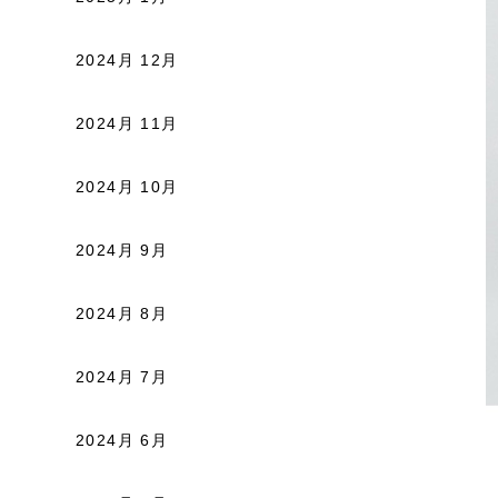
2024月 12月
2024月 11月
2024月 10月
2024月 9月
2024月 8月
2024月 7月
2024月 6月