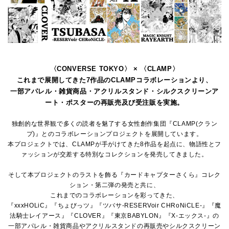
〈CONVERSE TOKYO〉 × 〈CLAMP〉
これまで展開してきた7作品のCLAMPコラボレーションより、
一部アパレル・雑貨商品・アクリルスタンド・シルクスクリーンア
ート・ポスターの再販売及び受注販を実施。
独創的な世界観で多くの読者を魅了する女性創作集団『CLAMP(クラン
プ)』とのコラボレーションプロジェクトを展開しています。
本プロジェクトでは、CLAMPが手がけてきた8作品を起点に、物語性とフ
ァッションが交差する特別なコレクションを発売してきました。
そして本プロジェクトのラストを飾る『カードキャプターさくら』コレク
ション・第二弾の発売と共に、
これまでのコラボレーションを彩ってきた、
『xxxHOLiC』『ちょびっツ』『ツバサ-RESERVoir CHRoNiCLE-』『魔
法騎士レイアース』『CLOVER』『東京BABYLON』『X-エックス-』の
一部アパレル・雑貨商品やアクリルスタンドの再販売やシルクスクリーン