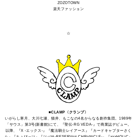
ZOZOTOWN
楽天ファッション
☆
■CLAMP〈クランプ〉
いがらし寒月、大川七瀬、猫井、もこなの4名からなる創作集団。1989年
「サウス」第3号(新書館)にて、『聖伝-RG VEDA-』で商業誌デビュー。
以降、『X -エックス-』『魔法騎士レイアース』『カードキャプターさく
ら』『ちょびっツ』『ツバサ-RESERVoir CHRoNiCLE-』『xxxHOLiC』