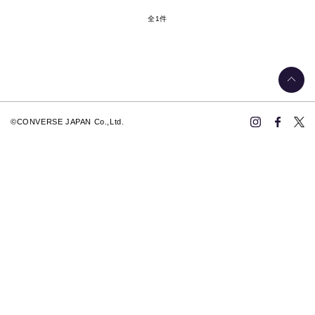
全1件
©CONVERSE JAPAN Co.,Ltd.