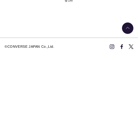
全1件
©CONVERSE JAPAN Co.,Ltd.