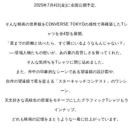
2025年7月4日(金)に全国公開予定。
そんな映画の世界観をCONVERSE TOKYOの感性で再構築したTシ
ャツを全4型を展開。
「星までの距離と比べたら、すぐ隣にいるようなもんじゃない？」
──登場人物たちの想いが、あの夏の息苦しさを救ってくれた。
そん
な気持ちをTシャツに閉じ込めました。
また、作中の印象的なシーンである望遠鏡の設計図や、
自作の望遠鏡で星を捉える「ス
ターキャッチコンテスト」のワンシ
ーン、
天文好きな高校生の部屋をモチーフにしたグラフィックTシャツもラ
インナップ。
どれも映画の記
憶をまとうような一着に仕上がっています。