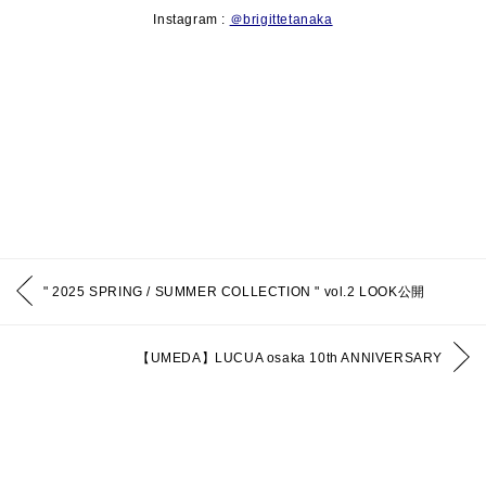
Instagram :
＠brigittetanaka
" 2025 SPRING / SUMMER COLLECTION " vol.2 LOOK公開
【UMEDA】LUCUA osaka 10th ANNIVERSARY